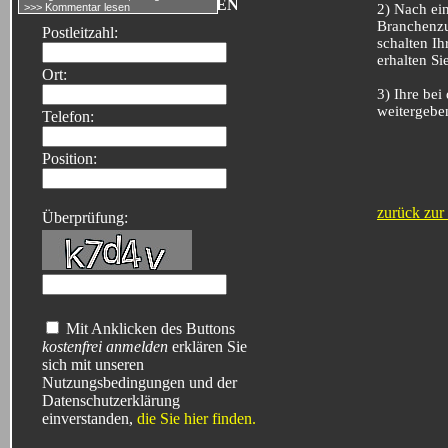
FREIWILLIGE ANGABEN
2) Nach ei
>>> Kommentar lesen
Branchenzu
Postleitzahl:
schalten Ih
erhalten Si
Ort:
3) Ihre be
weitergebe
Telefon:
Position:
zurück zur 
Überprüfung:
Mit Anklicken des Buttons
kostenfrei anmelden
erklären Sie
sich mit unseren
Nutzungsbedingungen und der
Datenschutzerklärung
einverstanden,
die Sie hier finden.