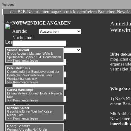
Werbung
das B2B-Nachrichtenmagazin mit kostenfreiem Branchen-Newslet
NOTWENDIGE ANGABEN
Anmeldun
....about wein-inside.de
Weinwirt
Anrede:
Nachname:
Leserstimmen:
Land:
Sabine Triendl
Bitte doku
Group Account Manager Wein &
E-Mail:
Spirituosen, Sopexa S.A. Deutschland
möglichst 
>>> Kommentar lesen
ergänzende
Branche:
Peter Rotthaus
vermeidet 
Geschäftsführer Bundesverband der
Deutschen Weinkellereien u.des
Weinfachhandels e.V.
Username:
>>> Kommentar lesen
Wie geht e
Carina Hartrampf
Passwort:
Einkaufsleiterin Dorint Hotels + Resorts,
Köln
1) Nach Kl
>>> Kommentar lesen
einem Best
Passwort
Michael Kaiser
wiederholen:
Geschäftsführer Weinhof Kaiser,
Mit Anklick
Nieder-Olm
Newsletter
>>> Kommentar lesen
innerhalb 
Georg Schmitz
Weingut Urzecha Hof, Ürzig